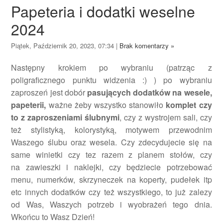
Papeteria i dodatki weselne
2024
Piątek, Październik 20, 2023, 07:34
|
Brak komentarzy »
Następny krokiem po wybraniu (patrząc z
poligraficznego punktu widzenia :) ) po wybraniu
zaproszeń jest dobór
pasujących dodatków na wesele,
papeterii,
ważne żeby wszystko stanowiło
komplet czy
to z zaproszeniami ślubnymi
, czy z wystrojem sali, czy
też stylistyką, kolorystyką, motywem przewodnim
Waszego ślubu oraz wesela. Czy zdecydujecie się na
same winietki czy tez razem z planem stołów, czy
na zawieszki i naklejki, czy będziecie potrzebować
menu, numerków, skrzyneczek na koperty, pudełek itp
etc innych dodatków czy też wszystkiego, to już zalezy
od Was, Waszych potrzeb i wyobrażeń tego dnia.
Wkońcu to Wasz Dzień!