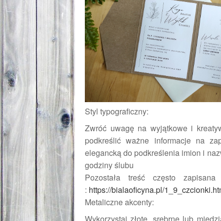
Styl typograficzny:
Zwróć uwagę na wyjątkowe i kreatywn
podkreślić ważne informacje na zap
elegancką do podkreślenia imion i nazw
godziny ślubu
Pozostała treść często zapisana 
:
https://bialaoficyna.pl/1_9_czcionki.ht
Metaliczne akcenty:
Wykorzystaj złote, srebrne lub miedzia