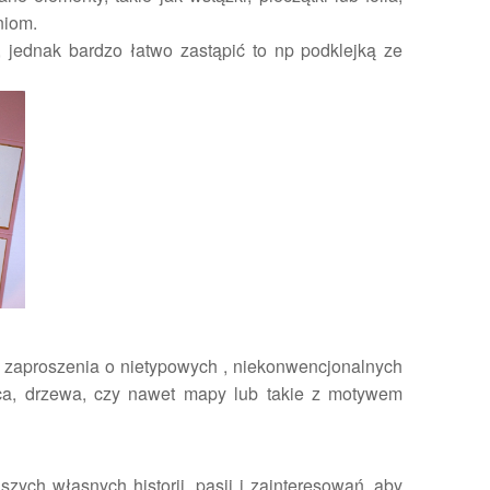
niom.
, jednak bardzo łatwo zastąpić to np podklejką ze
a zaproszenia o nietypowych , niekonwencjonalnych
rca, drzewa, czy nawet mapy lub takie z motywem
zych własnych historii, pasji i zainteresowań, aby