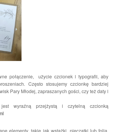
e połączenie, użycie czcionek i typografii, aby
roszeniach. Często stosujemy czcionkę bardziej
isk Pary Młodej, zapraszanych gości, czy też daty i
jest wyraźną przejżystą i czytelną czcionką
ml
ne elementy, takie jak wstążki, pieczątki lub folia,