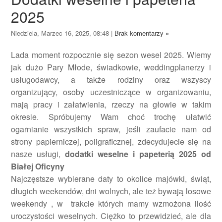
2025
Niedziela, Marzec 16, 2025, 08:48
|
Brak komentarzy »
Lada moment rozpocznie się sezon wesel 2025. Wiemy
jak dużo Pary Młode, świadkowie, weddingplanerzy i
usługodawcy, a także rodziny oraz wszyscy
organizujący, osoby uczestniczące w organizowaniu,
mają pracy i załatwienia, rzeczy na głowie w takim
okresie. Spróbujemy Wam choć trochę ułatwić
ogarnianie wszystkich spraw, jeśli zaufacie nam od
strony papierniczej, poligraficznej, zdecydujecie się na
nasze usługi,
dodatki weselne i papeterią 2025 od
Białej Oficyny
Najczęstsze wybierane daty to okolice majówki, świąt,
długich weekendów, dni wolnych, ale też bywają losowe
weekendy , w trakcie których mamy wzmożona ilość
uroczystości weselnych. Ciężko to przewidzieć, ale dla