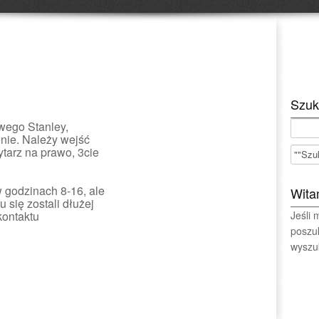
Szuk
wego Stanley,
nie. Należy wejść
ytarz na prawo, 3cie
 godzinach 8-16, ale
Wita
się zostali dłużej
kontaktu
Jeśli
poszu
wyszuk