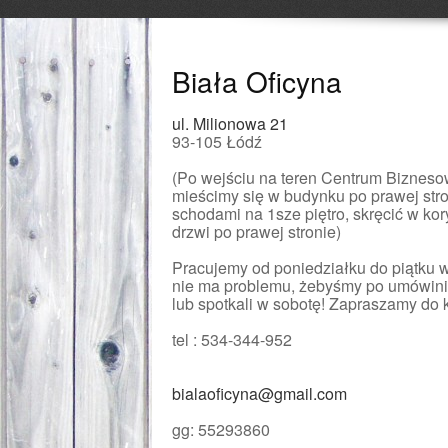
Biała Oficyna
ul. Milionowa 21
93-105 Łódź
(Po wejściu na teren Centrum Bizneso
mieścimy się w budynku po prawej stro
schodami na 1sze piętro, skręcić w kor
drzwi po prawej stronie)
Pracujemy od poniedziałku do piątku w
nie ma problemu, żebyśmy po umówiniu 
lub spotkali w sobotę! Zapraszamy do 
tel : 534-344-952
bialaoficyna@gmail.com
gg: 55293860