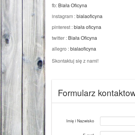
fb:
Biała Oficyna
instagram :
bialaoficyna
pinterest :
biała oficyna
twitter :
Biała Oficyna
allegro :
bialaoficyna
Skontaktuj się z nami!
Formularz kontakto
Imię i Nazwisko