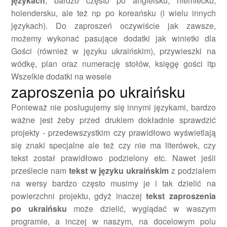
językach
, bardzo często po angielsku, niemiecku,
holendersku, ale też np po koreańsku (i wielu innych
językach). Do zaproszeń oczywiście jak zawsze,
możemy wykonać pasujące dodatki jak winietki dla
Gości (również w języku ukraińskim), przywieszki na
wódkę, plan oraz numerację stołów, księgę gości itp
Wszelkie dodatki na wesele
zaproszenia po ukraińsku
Ponieważ nie posługujemy się innymi językami, bardzo
ważne jest żeby przed drukiem dokładnie sprawdzić
projekty - przedewszystkim czy prawidłowo wyświetlają
się znaki specjalne ale też czy nie ma literówek, czy
tekst został prawidłowo podzielony etc. Nawet jeśli
prześlecie nam
tekst w języku ukraińskim
z podziałem
na wersy bardzo często musimy je i tak dzielić na
powierzchni projektu, gdyż inaczej
tekst zaproszenia
po ukraińsku
może dzielić, wyglądać w waszym
programie, a inczej w naszym, na docelowym polu