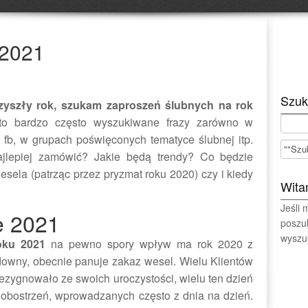
 2021
Szuk
yszły rok, szukam zaproszeń ślubnych na rok
o bardzo często wyszukiwane frazy zarówno w
a fb, w grupach poświęconych tematyce ślubnej itp.
ajlepiej zamówić? Jakie będą trendy? Co będzie
ela (patrząc przez pryzmat roku 2020) czy i kiedy
Wita
Jeśli
e 2021
poszu
wyszuk
roku 2021
na pewno spory wpływ ma rok 2020 z
downy, obecnie panuje zakaz wesel. Wielu Klientów
rezygnowało ze swoich uroczystości, wielu ten dzień
 obostrzeń, wprowadzanych często z dnia na dzień.