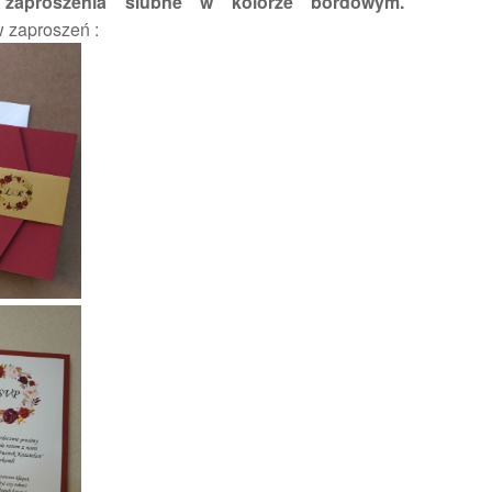
aproszenia ślubne w kolorze bordowym.
 zaproszeń :