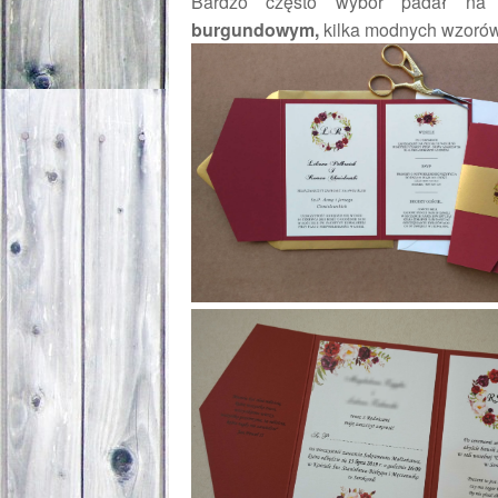
Bardzo często wybór padał na
z
burgundowym,
kilka modnych wzorów