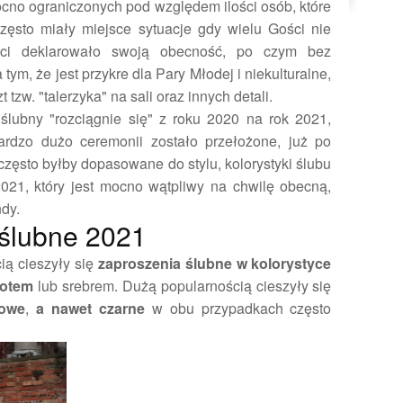
ocno ograniczonych pod względem ilości osób, które
zęsto miały miejsce sytuacje gdy wielu Gości nie
ści deklarowało swoją obecność, po czym bez
tym, że jest przykre dla Pary Młodej i niekulturalne,
 tzw. "talerzyka" na sali oraz innych detali.
lubny "rozciągnie się" z roku 2020 na rok 2021,
ardzo dużo ceremonii zostało przełożone, już po
często byłby dopasowane do stylu, kolorystyki ślubu
2021, który jest mocno wątpliwy na chwilę obecną,
dy.
ślubne 2021
ią cieszyły się
zaproszenia ślubne w kolorystyce
łotem
lub srebrem. Dużą popularnością cieszyły się
towe
,
a nawet czarne
w obu przypadkach często