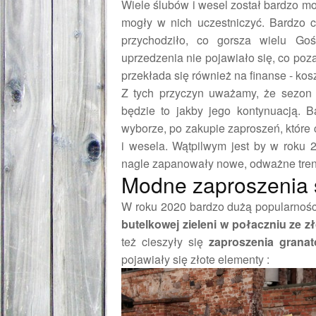
Wiele ślubów i wesel został bardzo m
mogły w nich uczestniczyć. Bardzo c
przychodziło, co gorsza wielu Go
uprzedzenia nie pojawiało się, co poza 
przekłada się również na finanse - koszt
Z tych przyczyn uważamy, że sezon ś
będzie to jakby jego kontynuacją. B
wyborze, po zakupie zaproszeń, które 
i wesela. Wątpilwym jest by w roku 
nagle zapanowały nowe, odważne tren
Modne zaproszenia 
W roku 2020 bardzo dużą popularnośc
butelkowej zieleni w połaczniu ze z
też cieszyły się
zaproszenia grana
pojawiały się złote elementy :