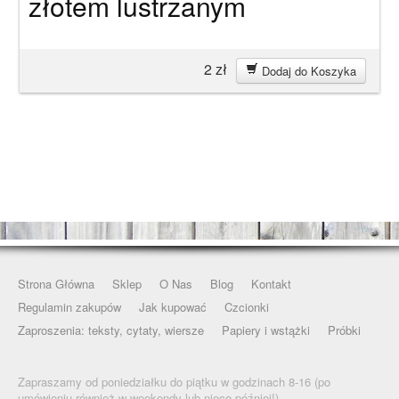
złotem lustrzanym
2
zł
Dodaj do Koszyka
Strona Główna
Sklep
O Nas
Blog
Kontakt
Regulamin zakupów
Jak kupować
Czcionki
Zaproszenia: teksty, cytaty, wiersze
Papiery i wstążki
Próbki
Zapraszamy od poniedziałku do piątku w godzinach 8-16 (po
umówieniu również w weekendy lub nieco później!).