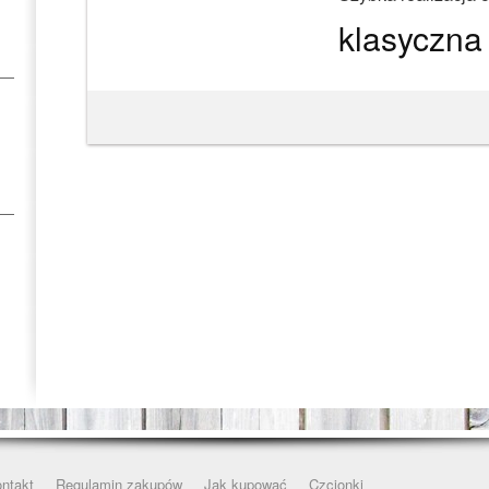
klasyczna
ntakt
Regulamin zakupów
Jak kupować
Czcionki