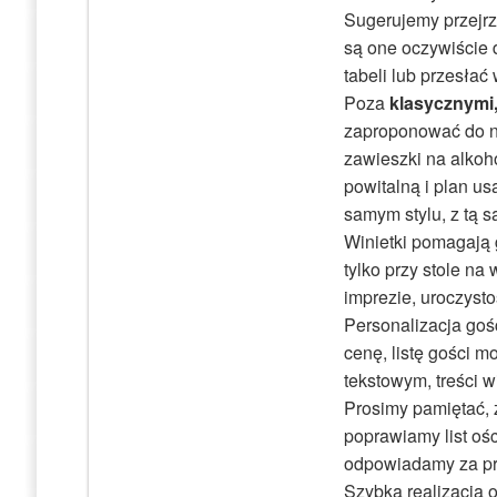
Sugerujemy przejrz
są one oczywiście
tabeli lub przesłać
Poza
klasycznymi,
zaproponować do ni
zawieszki na alkohol
powitalną i plan u
samym stylu, z tą s
Winietki pomagają 
tylko przy stole na 
imprezie, uroczysto
Personalizacja gośc
cenę, listę gości 
tekstowym, treści 
Prosimy pamiętać, 
poprawiamy list ości
odpowiadamy za pr
Szybka realizacja 