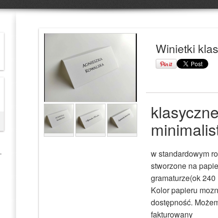
Winietki kla
klasyczne
minimalis
w standardowym roz
stworzone na papier
gramaturze(ok 240 
Kolor papieru mozn
dostępność. Możem
fakturowany