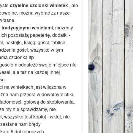
yste
czytelne czcionki winietek
, ale
 dowolne, można wybrać zz nasze
 własne.
 tradycyjnymi winietami
, możemy
ch pozostałą papeterię, dodatki -
, naklejki, księgi gości, tablice
sadzenia gości, wszystko w tym
amą czcionką itp
gościom odnaleźć swoje miejsce nie
wesel, ale też na każdej innej
ści
i na winietkach jest wliczona w
można nam przęsła w dowolnym pliku
wiadomości, gotową do skopiowania.
że my nie sprawdzamy, nie
, wszystko jest kopiuj - wklej, nie
zesłane nam błędy
około 5 dni roboczych