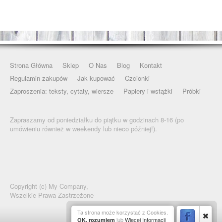
Strona Główna
Sklep
O Nas
Blog
Kontakt
Regulamin zakupów
Jak kupować
Czcionki
Zaproszenia: teksty, cytaty, wiersze
Papiery i wstążki
Próbki
Zapraszamy od poniedziałku do piątku w godzinach 8-16 (po
umówieniu również w weekendy lub nieco później!).
Copyright (c)
My Company,
Wszelkie Prawa Zastrzeżone
Ta strona może korzystać z Cookies.
lub
Więcej Informacji
OK, rozumiem